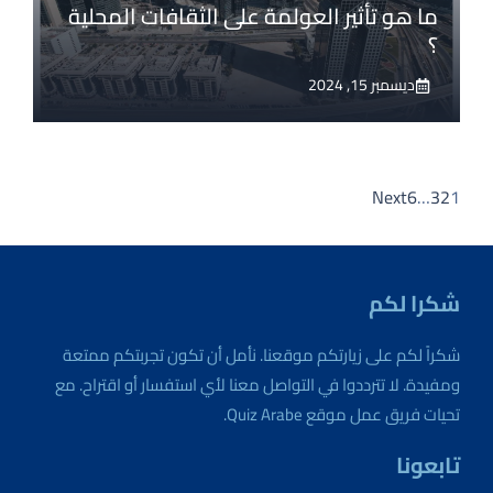
ما هو تأثير العولمة على الثقافات المحلية
؟
ديسمبر 15, 2024
Next
6
…
3
2
1
شكرا لكم
شكراً لكم على زيارتكم موقعنا. نأمل أن تكون تجربتكم ممتعة
ومفيدة. لا تترددوا في التواصل معنا لأي استفسار أو اقتراح. مع
تحيات فريق عمل موقع Quiz Arabe.
تابعونا