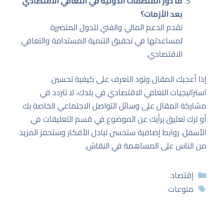
ما دور المنظمات الدولية في التعافي الاقتصادي
بعد الأزمات؟
تقدم الدعم المالي والفني للدول المتضررة
لمساعدتها في تحقيق التنمية المستدامة والتعافي
الاقتصادي.
إذا أعجبك المقال وتود التعرف على كيفية تحسين
استراتيجيات التعافي الاقتصادي في بلدك، لا تتردد في
مشاركة المقال على وسائل التواصل الاجتماعي الخاصة بك
أو ترك تعليق برأيك عن الموضوع في قسم التعليقات في
الأسفل. روابط إضافية ستحسن تبادل الأفكار وستحفز المزيد
من الناس على المساهمة في النقاش.
التصنيفات
إقتصاد
الوسوم
منوعات