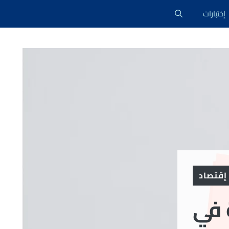
إختبارات
إقتصاد
 في