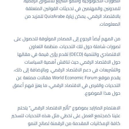
التطورات التكنولوجية والنمو السريع للأسواق الرقمية.
للمدونين والمهتمين في تحديثات القوانين المتعلقة
بالاقتصاد الرقمي، يمكن زيارة
QuizArabe
للمزيد من
المعلومات.
من المهم أيضاً الرجوع إلى المصادر الموثوقة للحصول على
تصورات شاملة حول تلك التحديات. منظمة التعاون
الاقتصادي والتنمية (OECD) تقدم رؤى قيمة في مقالها
حول
الاقتصاد الرقمي
حيث تناقش أهمية السياسات
والتشريعات في دعم الاقتصاد الرقمي. وبالإضافة إلى ذلك،
يقدم موقع
World Economic Forum
مقالات ممتعة عن
التحديات والفرص في الاقتصاد الرقمي، ما يعزز فهم أعمق
حول هذا الموضوع.
الاهتمام المتزايد بموضوع "تأثير الاقتصاد الرقمي" يتحتم
علينا كمجتمع العمل على تخطي مثل هذه التحديات لتسخير
كافة الإمكانيات المقدمة من الرقمنة لصالح النمو