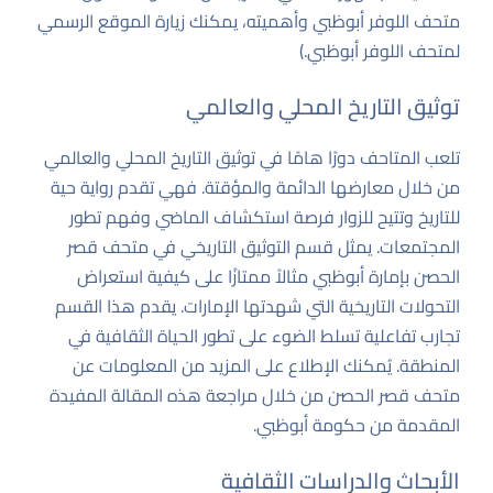
متحف اللوفر أبوظبي وأهميته، يمكنك زيارة
الموقع الرسمي
لمتحف اللوفر أبوظبي
.)
توثيق التاريخ المحلي والعالمي
تلعب المتاحف دورًا هامًا في توثيق التاريخ المحلي والعالمي
من خلال معارضها الدائمة والمؤقتة. فهي تقدم رواية حية
للتاريخ وتتيح للزوار فرصة استكشاف الماضي وفهم تطور
المجتمعات. يمثل قسم التوثيق التاريخي في متحف قصر
الحصن بإمارة أبوظبي مثالاً ممتازًا على كيفية استعراض
التحولات التاريخية التي شهدتها الإمارات. يقدم هذا القسم
تجارب تفاعلية تسلط الضوء على تطور الحياة الثقافية في
المنطقة. يُمكنك الإطلاع على المزيد من المعلومات عن
متحف قصر الحصن من خلال مراجعة هذه
المقالة المفيدة
المقدمة من حكومة أبوظبي.
الأبحاث والدراسات الثقافية