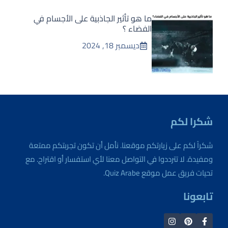
ما هو تأثير الجاذبية على الأجسام في
الفضاء ؟
ديسمبر 18, 2024
شكرا لكم
شكراً لكم على زيارتكم موقعنا. نأمل أن تكون تجربتكم ممتعة
ومفيدة. لا تترددوا في التواصل معنا لأي استفسار أو اقتراح. مع
تحيات فريق عمل موقع Quiz Arabe.
تابعونا