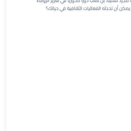
د تسلية، بل تلعب دورًا محوريًا في تعزيز الروابط
يمكن أن تحدثه الفعاليات الثقافية في حياتك؟