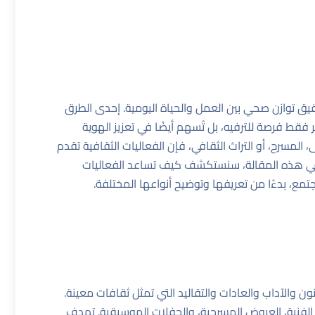
تحقيق توازن صحي بين العمل والحياة اليومية. إحدى الطرق
ر فقط فرصة للترفيه، بل تُسهم أيضًا في تعزيز الهوية
 المسرح، أو التراث الثقافي، فإن الفعاليات الثقافية تقدم
 في هذه المقالة، سنستكشف كيف تساعد الفعاليات
تمع، بدءًا من تعريفها وتوضيح أنواعها المختلفة.
ون والآداب والعادات والتقاليد التي تمثل ثقافات معينة.
فنية، العروض المسرحية، والحفلات الموسيقية. تهدف