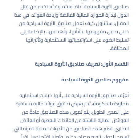
صناديق الثروة السيادية أداة استثمارية تُستخدم من قِبَل
الدول لإدارة الموارد المالية الفائضة وزيادة العوائد. في هذا
المقال، سنتناول كيف تعمل صناديق الثروة السيادية من
خلال تحليل مفهومها، نشأتها، وأهدافها، بالإضافة إلى
تسليط الضوء على استراتيجياتها الاستثمارية وتأثيراتها
المختلفة.
القسم الأول: تعريف صناديق الثروة السيادية
مفهوم صناديق الثروة السيادية
تُعَرَّف صناديق الثروة السيادية على أنها كيانات استثمارية
مملوكة للحكومة، تُدار بغرض تحقيق عوائد مالية مستقرة
على المدى الطويل. يتم تمويل هذه الصناديق عادةً من
الفوائض المالية الناشئة عن العائدات النفطية أو الفائض
التجاري. تعتبر هذه الصناديق من الأدوات المالية المرنة التي
تسمح للدول بتنويع مصادر دخلها وتعزيز اقتصادها.
اقرأ