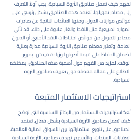
لفهم كيف تعمل صناديق الثروة السيادية، يجب أولاً التعرف
إلى مصادر تمويلها. تعتمد هذه الصناديق بشكل رئيسي على
فوائض موازنات الدول، ومنها العائدات الناتجة عن صادرات
الموارد الطبيعية مثل النفط والغاز. علاوة على ذلك، قد تأتي
مصادر التمويل من فوائض احتياطات النقد الأجنبي أو الديون
العامة. وتعتبر معظم صناديق الثروة السيادية مدارة بعناية
لضمان الحفاظ على قيمة أصولها وزيادة قيمتها بمرور
الوقت. لمزيد من الفهم حول أهمية هذه الصناديق، يمكنكم
الاطلاع على مقالة مفصلة حول
تعريف صناديق الثروة
السيادية
.
استراتيجيات الاستثمار المتبعة
تُعدُّ استراتيجيات الاستثمار من الركائز الأساسية التي توضح
كيف تعمل صناديق الثروة السيادية بشكل فعال. تعتمد
الصناديق على تنويع استثماراتها بين الأسواق المالية العالمية،
العقارات، السندات، والأسهم. تهدف صناديق الثروة السيادية