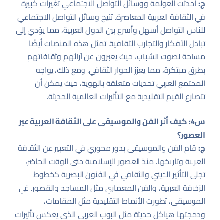
ج:
أحدثت العولمة ووسائل التواصل الاجتماعي تغيرات كبيرة
في الثقافة العربية المعاصرة. تتيح وسائل التواصل الاجتماعي
للناس التواصل أسهل وأسرع بين الدول العربية، مما يؤدي إلى
تبادل الأفكار والتجارب الثقافية. تمثل هذه المنصات أيضًا
مساحة لصوت الشباب، حيث يعبرون عن آرائهم وثقافاتهم
بطرق مبتكرة، مما يعزز الحوار الثقافي. ومع ذلك، يواجه
المجتمع العربي تحديات متعلقة بالهوية، حيث يمكن أن
تتصارع القيم التقليدية مع التأثيرات العالمية الحديثة.
س4: كيف أثر الفن والموسيقى على الثقافة العربية عبر
العصور؟
ج:
قام الفن والموسيقى بدور محوري في التعبير عن الثقافة
العربية وتاريخها. منذ العصور الإسلامية حتى الوقت الحاضر،
تجلى التأثير الديني والثقافي في الفنون البصرية كخطوط
الزخرفة العربية، والفن المعماري مثل المساجد والقصور. في
الموسيقى، تطورت الأنماط التقليدية مثل المقامات،
ودمجتها هياكل حديثة مثل البوب العربي الذي يعكس تأثيرات