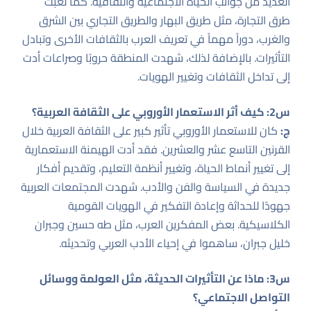
العديد من جوانب الحياة الاجتماعية والثقافية. كما لعبت
طرق التجارة، مثل طريق البهار والطريق التجاري بين الشرق
والغرب، دوراً مهماً في تعريف العرب بالثقافات الأخرى وتبادل
التأثيرات. بالإضافة لذلك، شهدت المنطقة حروبًا وصراعات أدت
إلى تداخل الثقافات وتغيير الهويات.
س2: كيف أثر الاستعمار الأوروبي على الثقافة العربية؟
ج:
كان للاستعمار الأوروبي تأثير كبير على الثقافة العربية خلال
القرنين التاسع عشر والعشرين. فقد أدت الهيمنة الاستعمارية
إلى تغيير أنماط الحياة، وتغيير أنظمة التعليم، وتقديم أفكار
جديدة في السياسة والفن والأدب. شهدت المجتمعات العربية
جهودًا للحداثة وإعادة التفكير في الهويات القومية
الكلاسيكية. بعض المفكرين العرب، مثل طه حسين وجبران
خليل جبران، ساهموا في إحياء الأدب العربي وتحديثه.
س3: ماذا عن التأثيرات الحديثة، مثل العولمة ووسائل
التواصل الاجتماعي؟