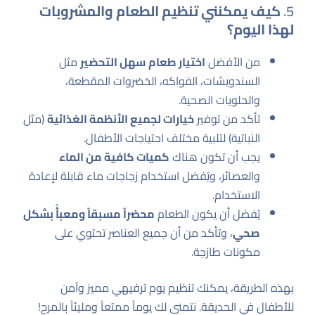
5.
كيف يمكنني تنظيم الطعام والمشروبات
لهذا اليوم؟
من الأفضل
اختيار طعام سهل التحضير
مثل
السندويشات، الفواكه، الخضروات المقطعة،
والحلويات الصحية.
تأكد من توفير
خيارات لجميع الأنظمة الغذائية
(مثل
النباتية) لتلبية مختلف احتياجات الأطفال.
يجب أن تكون هناك
كميات كافية من الماء
والعصائر، ويُفضل استخدام زجاجات ماء قابلة لإعادة
الاستخدام.
يُفضل أن يكون الطعام
محضراً مسبقاً ومعبأً بشكل
صحي
، وتأكد من أن جميع العناصر تحتوي على
مكونات طازجة.
بهذه الطريقة، يمكنك تنظيم يوم ترفيهي مميز وآمن
للأطفال في الحديقة. نتمنى لك يوماً ممتعاً ومليئاً بالمرح!