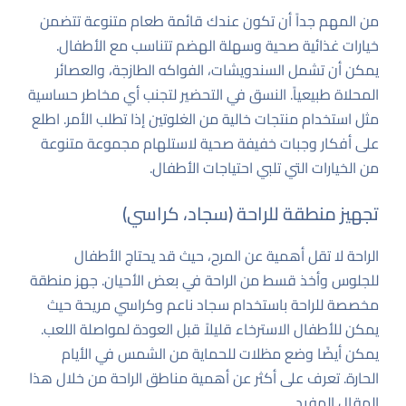
من المهم جداً أن تكون عندك قائمة طعام متنوعة تتضمن
خيارات غذائية صحية وسهلة الهضم تتناسب مع الأطفال.
يمكن أن تشمل السندويشات، الفواكه الطازجة، والعصائر
المحلاة طبيعياً. النسق في التحضير لتجنب أي مخاطر حساسية
مثل استخدام منتجات خالية من الغلوتين إذا تطلب الأمر. اطلع
على
أفكار وجبات خفيفة صحية
لاستلهام مجموعة متنوعة
من الخيارات التي تلبي احتياجات الأطفال.
تجهيز منطقة للراحة (سجاد، كراسي)
الراحة لا تقل أهمية عن المرح، حيث قد يحتاج الأطفال
للجلوس وأخذ قسط من الراحة في بعض الأحيان. جهز منطقة
مخصصة للراحة باستخدام سجاد ناعم وكراسي مريحة حيث
يمكن للأطفال الاسترخاء قليلاً قبل العودة لمواصلة اللعب.
يمكن أيضًا وضع مظلات للحماية من الشمس في الأيام
الحارة. تعرف على أكثر عن أهمية مناطق الراحة من خلال هذا
المقال المفيد
.