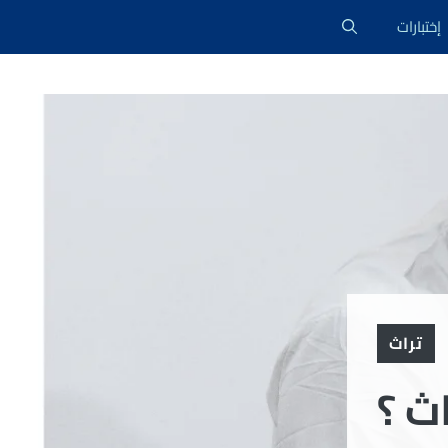
إختبارات
تراث
ث ؟