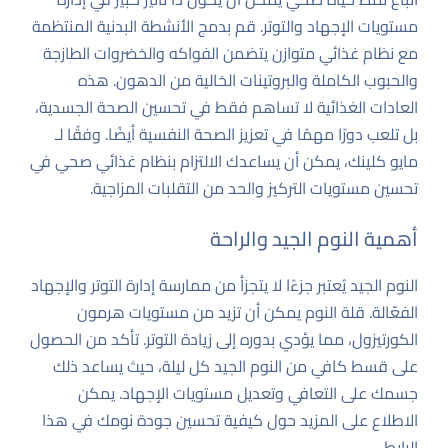
مستويات الإجهاد والتوتر. قم بدمج الأنشطة البدنية المنتظمة
مع نظام غذائي متوازن يتضمن الفواكه والخضروات الطازجة
والحبوب الكاملة والبروتينات الخالية من الدهون. هذه
العادات الغذائية لا تساهم فقط في تحسين الصحة الجسدية،
بل تلعب دورًا مهمًا في تعزيز الصحة النفسية أيضًا. وفقًا لـ
مايو كلينك
، يمكن أن يساعدك الالتزام بنظام غذائي صحي في
تحسين مستويات التركيز والحد من التقلبات المزاجية.
أهمية النوم الجيد والراحة
النوم الجيد يُعتبر جزءًا لا يتجزأ من ممارسة إدارة التوتر والإجهاد
الفعّالة. قلة النوم يمكن أن تزيد من مستويات هرمون
الكورتيزول، مما يؤدي بدوره إلى زيادة التوتر. تأكد من الحصول
على قسط كافي من النوم الجيد كل ليلة، حيث يساعد ذلك
جسمك على التعافي وتعديل مستويات الإجهاد. يمكن
الاطلاع على المزيد حول كيفية تحسين جودة نومك في هذا
الرابط
.