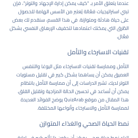
عندما يتعلق الأمر بـ "كيف يمكن إدارة الإجهاد والتوتر"، فإن
تبني استراتيجيات فعّالة يُعتبر من الأسس الهامة للحصول
على حياة هادئة ومتوازنة. في هذا القسم، سنقدم لك بعض
الطُرق التي يمكنك اعتمادها لتخفيف الإرهاق النفسي بشكل
فعَّال.
تقنيات الاسترخاء والتأمل
التأمل وممارسة تقنيات الاسترخاء مثل اليوغا والتنفس
العميق يمكن أن يساهما بشكل كبير في تقليل مستويات
التوتر لديك. تشير الدراسات إلى أن ممارسة التأمل بانتظام
يمكن أن تُساعد في تحسين الحالة المزاجية وتقليل القلق.
هذا المقال
من موقع QuizArab يوضح الفوائد العديدة
لممارسة التأمل والاسترخاء وأنواعها المختلفة.
نمط الحياة الصحي والغذاء المتوازن
اتباع نمط حياة صحي يمكن أن يكون ذا تأثير كبير في إدارة