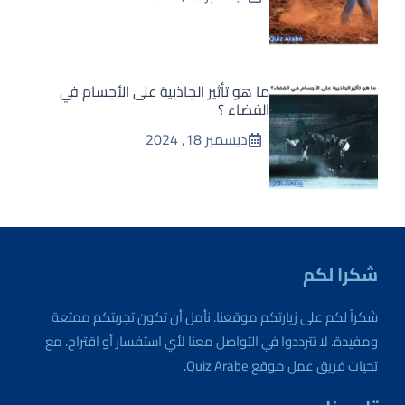
ما هو تأثير الجاذبية على الأجسام في
الفضاء ؟
ديسمبر 18, 2024
شكرا لكم
شكراً لكم على زيارتكم موقعنا. نأمل أن تكون تجربتكم ممتعة
ومفيدة. لا تترددوا في التواصل معنا لأي استفسار أو اقتراح. مع
تحيات فريق عمل موقع Quiz Arabe.