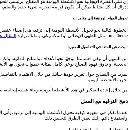
إن تبني النظرة الإيجابية نحو الأنشطة اليومية هو المفتاح الرئيسي لتحو
إدراك أن كل نشاط يمكن أن يكون فرصة لتجربة شيء جديد والتعلم، نب
تحويل المهام الروتينية إلى مغامرات
on a theme، مثل الطهي الإيطالي أو المكسيكي. يمكنك زيارة
المقال على QuizArabe حول كيفية تنويع ا
البحث عن المتعة في التفاصيل الصغيرة
من السهل أن نبقي اهتمامنا موجهًا نحو الأهداف والنتائج النهائية، ولكن
الحديقة أو تذوق قهوة الصباح بوعي كامل بمثابة خطوات نحول بها الأنشط
لمزيد من النصائح حول تعزيز جودة حياتك من خلال الاهتمام بالتفاصي
تجربة الأنشطة اليومية.
من خلال إعادة التفكير في هذه الأنشطة اليومية وبناء عقلية إيجابية، يمك
دمج الترفيه مع العمل
عندما نفكر في مفهوم كيفية تحويل الأنشطة اليومية إلى ترفيه، يأتي 
واستمتاع دائم. إليك بعض الطرق لتحقيق ذلك:
استخدام الموسيقى لتحفيز العمل