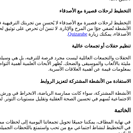
التخطيط لرحلات قصيرة مع الأصدقاء
التخطيط لرحلات قصيرة مع الأصدقاء لا يُحسن من تجربتك الترفيهية ف
الأنشطة تُضفي جوًا من المرح والإثارة. لا تنسَ أن تحرص على توثيق ل
الأصدقاء، يمكنك زيارة
Quizarabe
.
تنظيم حفلات أو تجمعات عائلية
الحفلات والتجمعات العائلية ليست مجرد فرصة للترفيه، بل هي وسيلة ل
مليئة بالألعاب والموسيقى والضحك. تُظهر الأبحاث العلمية أهمية ا
بمعلومات قيمة عن أهمية العلاقات الأسرية.
الاستفادة من الأنشطة المشتركة لتعزيز الروابط
الأنشطة المشتركة، سواء كانت ممارسة الرياضة، الانخراط في ورش ح
الاجتماعية تُسهم في تحسين الصحة العقلية وتقليل مستويات التوتر. لذل
الخاتمة
في نهاية المطاف، يمكننا جميعًا تحويل تجمعاتنا اليومية إلى لحظات مم
في التخطيط لنشاط اجتماعي مع من تحب واستمتع باللحظات الجميلة. ل