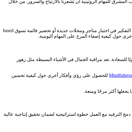
نب المشرق للمهام الروتينية أن يُشعرنا بالارتياح والسرور. من خلال
الخطوة التالية نحو تحويل الأنشطة اليومية إلى ترفيه هي إضفاء عنصر المغامرة عليها. مثلاً، بدلاً من القيام بشراء البقالة بشكل روتيني، يمكننا التفكير في اختبار متاجر ومحلات جديدة أو تحضير قائمة تسوق based
رى حول كيفية إضفاء المرح على المهام اليومية.
ويًا للسعادة. تعد مراقبة الجمال في الأشياء البسيطة مثل زهور
Mindfulness
للحصول على رؤى وأفكار أخرى حول كيفية تحسين
 يجعلها أكثر مرحًا ومتعة.
 دمج الترفيه مع العمل خطوة استراتيجية لضمان تحقيق إنتاجية عالية