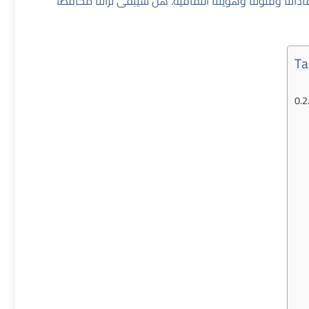
اتنا وفنوننا وهويتنا الثقافية. هل سيبقى تراثنا محافظًا
Ta