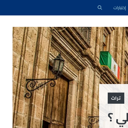
إختبارات
تراث
ي ؟