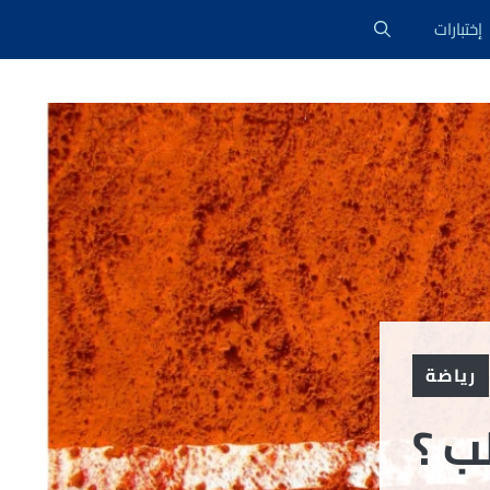
إختبارات
رياضة
ب ؟