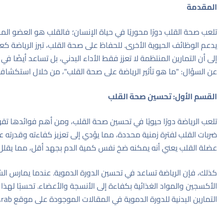
المقدمة
تلعب صحة القلب دورًا محوريًا في حياة الإنسان؛ فالقلب هو العضو ال
يدعم الوظائف الحيوية الأخرى. للحفاظ على صحة القلب، تبرز الرياضة ك
إلى أن التمارين المنتظمة لا تعزز فقط الأداء البدني، بل تساعد أيضًا 
عن السؤال: "ما هو تأثير الرياضة على صحة القلب"، من خلال استكشاف ال
القسم الأول: تحسين صحة القلب
تلعب الرياضة دورًا حيويًا في تحسين صحة القلب، ومن أهم فوائدها تقو
ضربات القلب لفترة زمنية محددة، مما يؤدي إلى تعزيز كفاءته وقدرته
عضلة القلب يعني أنه يمكنه ضخ نفس كمية الدم بجهد أقل، مما يقلل 
كذلك، فإن الرياضة تساعد في تحسين الدورة الدموية. عندما يمارس ا
الأكسجين والمواد الغذائية بكفاءة إلى الأنسجة والأعضاء. تحسبًا لهذ
التمارين البدنية للدورة الدموية في المقالات الموجودة على موقع QuizArab