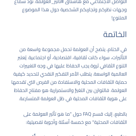
التواصل الاجتماعي مع هاشتاق #تأثير_العولمة. نود سماع
وجهات نظركم وتجاربكم الشخصية حول هذا الموضوع
المتنوع!
الخاتمة
في الختام، يتضح أن العولمة تحمل مجموعة واسعة من
التأثيرات، سواء كانت ثقافية، اقتصادية، أو اجتماعية. يُعتبر
التنوع الثقافي ثروة يجب الحفاظ عليها في وجه التغييرات
العالمية الواسعة. يتطلب الأمر التفكير النقدي لتحديد كيفية
حماية الثقافات المحلية والاستفادة من الفرص التي تقدمها
العولمة. فالتوازن بين التغيُّر والاستمرارية هو مفتاح الحفاظ
على هوية الثقافات المحلية في ظل العولمة المتسارعة.
بالطبع، إليك قسم FAQ حول "ما هو تأثير العولمة على
الثقافات المحلية" مع خمسة أسئلة وأجوبة تفصيلية: