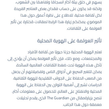
يسهم في خلق بيئة أكثر انسجامًا وتفاهمًا بين الشعوب،
ولكنه قد يكون على حساب فقدان بعض العناصر الفريدة
لكل ثقافة محلية. للاطلاع على نظرة أعمق حول هذا
الموضوع، يمكنكم زيارة
هذا الرابط
لمقالات مُختارة عن تأثير
العولمة على الثقافات.
تأثير العولمة على الهوية المحلية
تعتبر الهوية المحلية جزءًا حيويًا من ثقافة الأفراد
والمجتمعات، ومع ذلك، فإن تأثير العولمة يمكن أن يؤدي إلى
تآكل هذه الهوية تحت ضغط الثقافات العالمية السائدة.
يمكن للتغير السريع في أذواق الناس وتفضيلاتهم أن يجعل
من الصعب الحفاظ على الجوانب التقليدية للهوية الثقافية.
الدراسات تشير إلى أهمية التوازن بين الحفاظ على الهوية
المحلية والانفتاح على العالم، للحصول على معلومات أكثر،
ننصح بزيارة
مقال من The Guardian
الذي يقدم تحليلات
معمقة حول هذا الجانب.