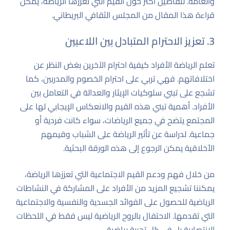
والعامة. لتفاصيل أكثر حول القيم التي تُعززها الرياضة، يمكن
قراءة
هذا المقال من المجلس الثقافي البريطاني
.
3. تعزيز الاحترام المتبادل بين اللاعبين
تعلم الرياضة الأفراد كيفية احترام الآخرين بغض النظر عن
اختلافاتهم. فهي تربي على احترام الخصوم والمدربين، كما
تشجع على تبني سلوكيات الإيثار والعدالة في التعامل بين
الأفراد. أهمية تبني هذه القيم والانعكاس الإيجابي لها على
المجتمع يتضح في جميع الرياضات، سواء كانت فردية أو
جماعية. لدراسة عن تأثير الرياضة على الشباب وقيمهم
الأخلاقية يمكن الرجوع إلى
هذه الورقة البحثية
.
من خلال فهم ودعم القيم الاجتماعية التي تعززها الرياضة،
يمكننا تشجيع المزيد من الأفراد على المشاركة في النشاطات
الرياضية للحصول على الفوائد الجسدية والنفسية والاجتماعية
التي تقدمها. الاحتفال بالروح الرياضية ليس فقط في اللحظات
الانتصارية بل في كل تجربة رياضية.