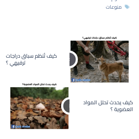
الوسوم
منوعات
كيف تُنظم سباق دراجات
ترفيهي ؟
كيف يحدث تحلل المواد
العضوية ؟