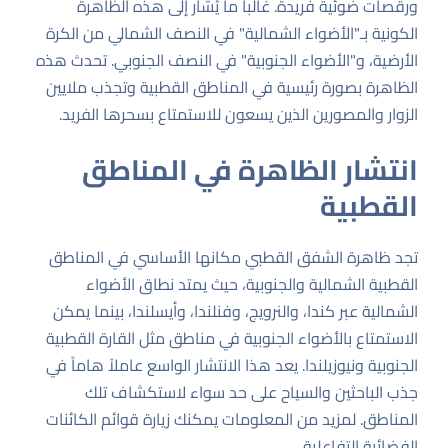
ورقصات ضوئية فريدة. غالباً ما يُشار إلى هذه الظاهرة
الكونية بـ"الأضواء الشمالية" في النصف الشمالي من الكرة
الأرضية، و"الأضواء الجنوبية" في النصف الجنوبي. تحدث هذه
الظاهرة بصورة رئيسية في المناطق القطبية وتجذب ملايين
الزوار والمصورين الذين يسعون للاستمتاع بسحرها الفريد.
انتشار الظاهرة في المناطق
القطبية
تجد ظاهرة الشفق القطبي مكانها الأساسي في المناطق
القطبية الشمالية والجنوبية، حيث يمتد نطاق الأضواء
الشمالية عبر كندا، والنرويج، وفنلندا، وأيسلندا، بينما يمكن
الاستمتاع بالأضواء الجنوبية في مناطق مثل القارة القطبية
الجنوبية ونيوزيلندا. يعد هذا الانتشار الواسع عاملاً هاماً في
جذب الباحثين والسياح على حد سواء لاستكشاف تلك
المناطق. لمزيد من المعلومات يمكنك زيارة
قوائم الكائنات
الفضائية التفاعلية
.