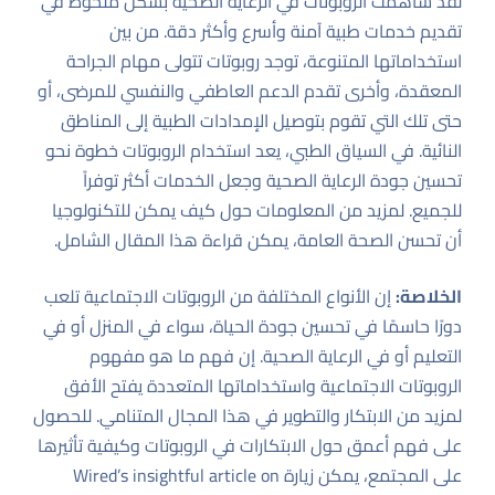
لقد ساهمت الروبوتات في الرعاية الصحية بشكل ملحوظ في
تقديم خدمات طبية آمنة وأسرع وأكثر دقة. من بين
استخداماتها المتنوعة، توجد روبوتات تتولى مهام الجراحة
المعقدة، وأخرى تقدم الدعم العاطفي والنفسي للمرضى، أو
حتى تلك التي تقوم بتوصيل الإمدادات الطبية إلى المناطق
النائية. في السياق الطبي، يعد استخدام الروبوتات خطوة نحو
تحسين جودة الرعاية الصحية وجعل الخدمات أكثر توفراً
للجميع. لمزيد من المعلومات حول كيف يمكن للتكنولوجيا
أن تحسن الصحة العامة، يمكن قراءة هذا
المقال الشامل
.
الخلاصة:
إن الأنواع المختلفة من الروبوتات الاجتماعية تلعب
دورًا حاسمًا في تحسين جودة الحياة، سواء في المنزل أو في
التعليم أو في الرعاية الصحية. إن فهم ما هو مفهوم
الروبوتات الاجتماعية واستخداماتها المتعددة يفتح الأفق
لمزيد من الابتكار والتطوير في هذا المجال المتنامي. للحصول
على فهم أعمق حول الابتكارات في الروبوتات وكيفية تأثيرها
على المجتمع، يمكن زيارة
Wired’s insightful article on