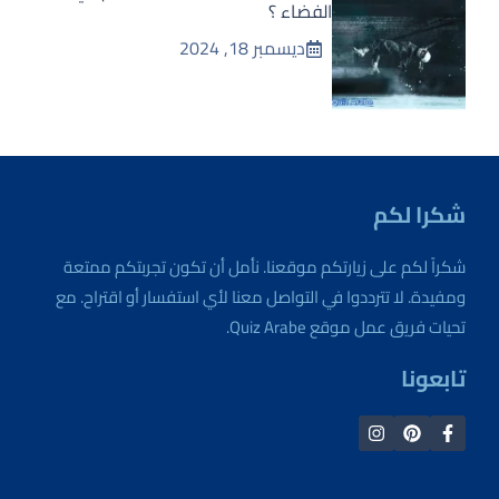
الفضاء ؟
ديسمبر 18, 2024
شكرا لكم
شكراً لكم على زيارتكم موقعنا. نأمل أن تكون تجربتكم ممتعة
ومفيدة. لا تترددوا في التواصل معنا لأي استفسار أو اقتراح. مع
تحيات فريق عمل موقع Quiz Arabe.
تابعونا