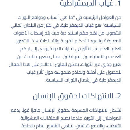
1. غياب الديمقراطية
من العوامل الرئيسية في "ما هي أسباب ودوافع الثورات
السياسية" هو غياب الديمقراطية. في كثير من البلدان، تعاني
الشعوب من نظم حكم استبدادية حيث يتم إسكات الأصوات
المعارضة وتسود الأحكام الفردية والتسلطية. هذا الشعور
العام بالعجز عن التأثير في قرارات الدولة يؤدي إلى تراكم
الغضب والاستياء بين المواطنين، مما يدفعهم للبحث عن
تغيير جذري عبر الثورات. يمكن للقارئ الاطلاع على
هذا المقال
للحصول على أمثلة ونماذج ملموسة حول تأثير غياب
الديمقراطية في إشعال الثورات السياسية.
2. الانتهاكات لحقوق الإنسان
تشكل الانتهاكات الجسيمة لحقوق الإنسان حافزًا قويًا يدفع
المواطنين إلى الثورة. عندما تصبح الاعتقالات العشوائية،
التعذيب، والقمع شائعين، يتنامى الشعور العام بالحاجة