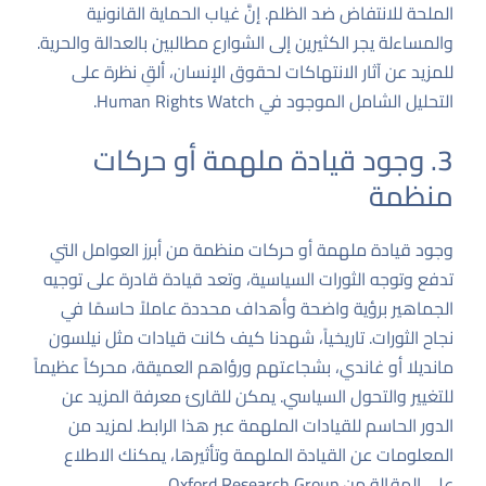
الملحة للانتفاض ضد الظلم. إنَّ غياب الحماية القانونية
والمساءلة يجر الكثيرين إلى الشوارع مطالبين بالعدالة والحرية.
للمزيد عن آثار الانتهاكات لحقوق الإنسان، ألقِ نظرة على
التحليل الشامل الموجود في
Human Rights Watch
.
3. وجود قيادة ملهمة أو حركات
منظمة
وجود قيادة ملهمة أو حركات منظمة من أبرز العوامل التي
تدفع وتوجه الثورات السياسية، وتعد قيادة قادرة على توجيه
الجماهير برؤية واضحة وأهداف محددة عاملاً حاسمًا في
نجاح الثورات. تاريخياً، شهدنا كيف كانت قيادات مثل نيلسون
مانديلا أو غاندي، بشجاعتهم ورؤاهم العميقة، محركاً عظيماً
للتغيير والتحول السياسي. يمكن للقارئ معرفة المزيد عن
الدور الحاسم للقيادات الملهمة عبر
هذا الرابط
. لمزيد من
المعلومات عن القيادة الملهمة وتأثيرها، يمكنك الاطلاع
على المقالة من
Oxford Research Group
.