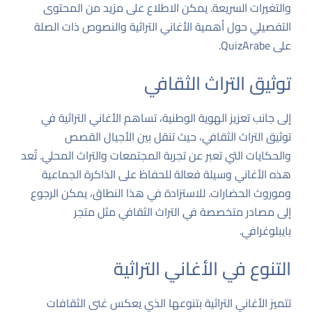
والتغيرات السريعة. يمكن الاطلاع على مزيد من المحتوى
التفصيلي حول أهمية الأغاني التراثية والنصوص ذات الصلة
على
QuizArabe
.
توثيق التراث الثقافي
إلى جانب تعزيز الهوية الوطنية، تساهم الأغاني التراثية في
توثيق التراث الثقافي، حيث تنقل بين الأجيال القصص
والحكايات التي تعبر عن تجربة المجتمعات والتراث المحلي. تُعد
هذه الأغاني وسيلة فعالة للحفاظ على الذاكرة الجماعية
وموروث الحضارات. للاستزادة في هذا النطاق، يمكن الرجوع
إلى مصادر متخصصة في التراث الثقافي مثل
متجر
بايبلوغرافي
.
التنوع في الأغاني التراثية
تتميز الأغاني التراثية بتنوعها الذي يعكس غنى الثقافات