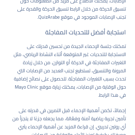
الإصابات. يمكنك الاطلاع على مزيد من المعلومات حول
تنسيق الحركة من خلال الرابط
تنسيق الحركة والقدرة على
تجنب الإصابات
الموجود في موقع QuizArabe.
استجابة أفضل للتحديات المفاجئة
تمكنك جلسة الإحماء الجيدة من تحسين قدرتك على
الاستجابة للتحديات غير المتوقعة أثناء النشاط الرياضي، مثل
التغيرات المفاجئة في الحركة أو التوازن. من خلال زيادة
المرونة والتنسيق، تستطيع تجنب العديد من الإصابات التي
تحدث بسبب التغيرات المفاجئة. للحصول على نصائح إضافية
حول الوقاية من الإصابات، يمكنك زيارة موقع Mayo Clinic
في هذا
الرابط
.
إجمالاً، تكمن أهمية الإحماء قبل التمرين في قدرته على
تأمين تجربة رياضية آمنة وفعّالة، مما يجعله جزءًا لا يتجزأ من
أي روتين تدريبي. إن قراءة المزيد عن أهمية الإحماء يثري
معرفتك بكيفية تعزيز الأداء والوقاية من الإصابات.