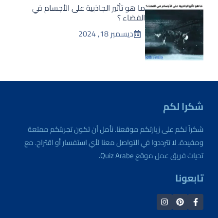
ما هو تأثير الجاذبية على الأجسام في
الفضاء ؟
ديسمبر 18, 2024
شكرا لكم
شكراً لكم على زيارتكم موقعنا. نأمل أن تكون تجربتكم ممتعة
ومفيدة. لا تترددوا في التواصل معنا لأي استفسار أو اقتراح. مع
تحيات فريق عمل موقع Quiz Arabe.
تابعونا