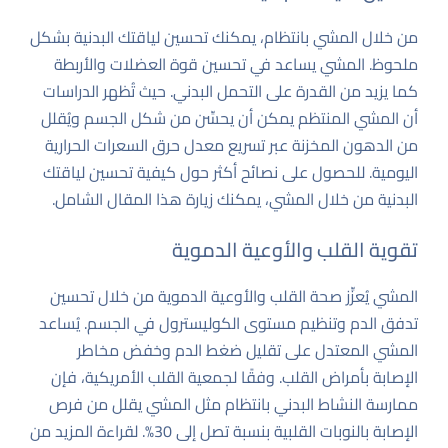
من خلال المشي بانتظام، يمكنك تحسين لياقتك البدنية بشكل
ملحوظ. المشي يساعد في تحسين قوة العضلات والأربطة
كما يزيد من القدرة على التحمل البدني. حيث تُظهر الدراسات
أن المشي المنتظم يمكن أن يحسِّن من شكل الجسم ويُقلل
من الدهون المخزنة عبر تسريع معدل حرق السعرات الحرارية
اليومية. للحصول على نصائح أكثر حول كيفية تحسين لياقتك
البدنية من خلال المشي، يمكنك زيارة
هذا المقال الشامل
.
تقوية القلب والأوعية الدموية
المشي يُعزِّز صحة القلب والأوعية الدموية من خلال تحسين
تدفق الدم وتنظيم مستوى الكوليسترول في الجسم. يُساعد
المشي المعتدل على تقليل ضغط الدم وخفض مخاطر
الإصابة بأمراض القلب. وفقًا لجمعية القلب الأمريكية، فإن
ممارسة النشاط البدني بانتظام مثل المشي يقلل من فرص
الإصابة بالنوبات القلبية بنسبة تصل إلى 30%. لقراءة المزيد من