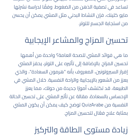
تساعد في تصفية الذهن من الضغوط. وفقًا لدراسة نشرتها
مايو كلينك
، فإن النشاط البدني مثل المشي يمكن أن يحسن
من استجابة الجسم للتوتر.
تحسين المزاج والمشاعر الإيجابية
ما هي فوائد المشي للصحة العامة؟ واحدة من أهمها
تحسين المزاج. بالإضافة إلى تأثيره على التوتر، يحفز المشي
إفراز السيروتونين، المعروف بأنه "هرمون السعادة"، والذي
يعزز من الشعور بالإيجابية والراحة النفسية. خلال المشي في
الطبيعة، قد تكتشف أمورًا جديدة من حولك، مما يعزز
الإحساس بالسعادة. مقالة عن
تأثير المشي على تحسين الحالة
النفسية
من QuizArabe توضح كيف يمكن أن يكون المشي
بمثابة علاج فعّال لتحسين المزاج.
زيادة مستوى الطاقة والتركيز