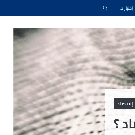
إختبارات
إقتصاد
د ؟