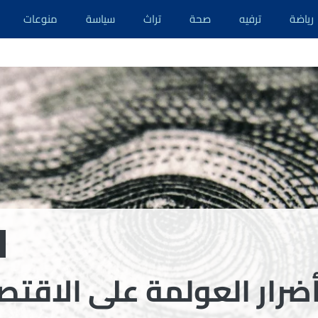
رياضة
ترفيه
صحة
تراث
سياسة
منوعات
رار العولمة على الاقتصا