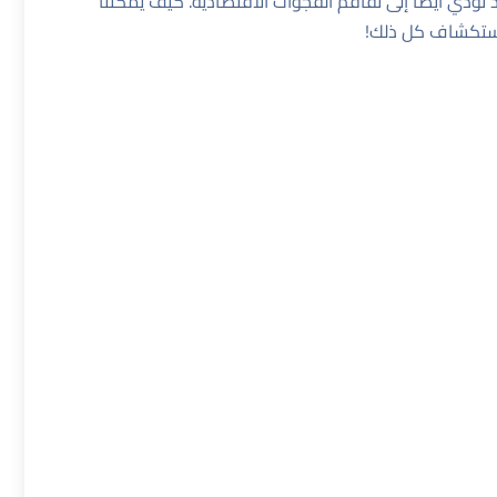
د تؤدي أيضًا إلى تفاقم الفجوات الاقتصادية. كيف يمكننا
لاستكشاف كل ذلك!