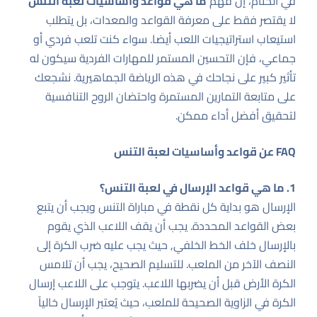
في الختام، إن فهم
ما هي قواعد وأساسيات لعبة التنس
لا يقتصر فقط على معرفة القواعد والمعدات، بل يتطلب
استيعاب استراتيجيات اللعب أيضا. سواء كنت تلعب فردي أو
جماعي، فإن التحسين المستمر للمهارات الفردية سيكون له
تأثير كبير على نجاحك في هذه الرياضة الجماهيرية. نشجعك
على متابعة التمارين المستمرة واحتضان الروح التنافسية
لتحقيق أفضل أداء ممكن.
FAQ عن قواعد وأساسيات لعبة التنس
1. ما هي قواعد الإرسال في لعبة التنس؟
الإرسال هو بداية كل نقطة في مباراة التنس ويجب أن يتبع
بعض القواعد المحددة. يجب أن يقف اللاعب الذي يقوم
بالإرسال خلف الخط الخلفي, حيث يجب عليه ضرب الكرة إلى
النصف الآخر من الملعب. للتسليم الصحيح، يجب أن تلامس
الكرة الأرض قبل أن يضربها اللاعب. يتوجب على اللاعب إرسال
الكرة في الزاوية الصحيحة للملعب، حيث يُعتبر الإرسال خالياً