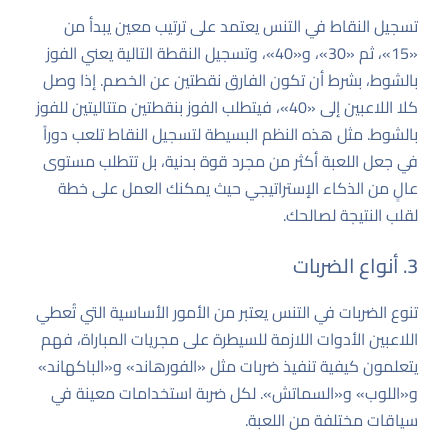
تسجيل النقاط في التنس يعتمد على ترتيب معين يبدأ من
«15»، ثم «30»، و«40»، وتسجيل النقطة التالية يعني الفوز
بالشوط، بشرط أن تكون الفارق نقطتين عن الخصم. إذا وصل
كلا اللاعبين إلى «40»، فيتطلب الفوز بنقطتين متتاليتين للفوز
بالشوط. مثل هذه النظم البسيطة لتسجيل النقاط تلعب دوراً
في جعل اللعبة أكثر من مجرد قوة بدنية، بل تتطلب مستوى
عالٍ من الذكاء الإستراتيجي حيث يمكنك العمل على خطة
لقلب النتيجة لصالحك.
3. أنواع الضربات
تنوع الضربات في التنس يعتبر من الأمور الأساسية التي تُعطي
اللاعبين الأدوات اللازمة للسيطرة على مجريات المباراة، فهم
يتعلمون كيفية تنفيذ ضربات مثل «الفورهاند» و«الباكهاند»
و«اللوب» و«السماتش». لكل ضربة استخدامات معينة في
سياقات مختلفة من اللعبة.