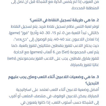
من العيوب إذا لم يلمس الكرة مع الشبكة قبل أن تصل إلى
المنطقة المحددة.
2. ما هي طريقة تسجيل النقاط في التنس؟
توفر لعبة التنس نظام تسجيل نقاط فريد. يتم تسجيل النقاط
كالتالي: تبدأ اللعبة من 0، ثم 15، 30، 40 وأخيرًا "فوز" (game).
إذا تعادل اللاعبون عند 40-40، يتم الوصول إلى "ديuce"،
حيث يحتاج اللاعب للفوز بنقطتين متتاليتين للفوز بالعبة. كما
يتم لعب المجموعة (Set) من 6 ألعاب (games) مع الحاجة
للفوز بفارق نقطتين. يجب على اللاعب الفوز بمجموعتين (sets)
غالبًا للفوز بالمباراة.
3. ما هي وضعيات اللاعبين أثناء اللعب ومتى يجب عليهم
التبديل؟
أفضل وضعية للاعبين أثناء اللعب تعتمد على استراتيجية
المباراة. يمكن للاعبين الوقوف في منتصف الملعب أو أقرب
إلى الشبكة حسب أسلوب اللعب. إذا كانوا يلعبون في