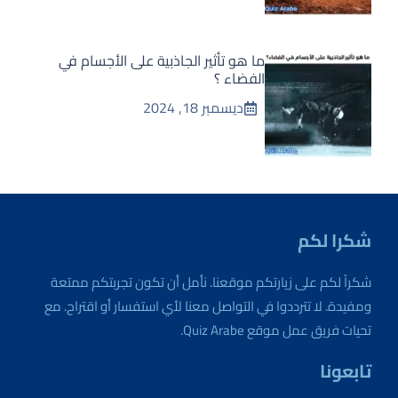
ما هو تأثير الجاذبية على الأجسام في
الفضاء ؟
ديسمبر 18, 2024
شكرا لكم
شكراً لكم على زيارتكم موقعنا. نأمل أن تكون تجربتكم ممتعة
ومفيدة. لا تترددوا في التواصل معنا لأي استفسار أو اقتراح. مع
تحيات فريق عمل موقع Quiz Arabe.
تابعونا